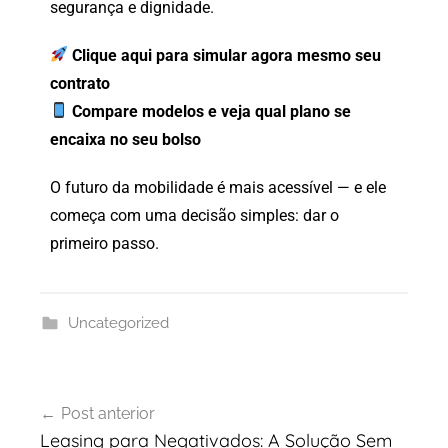
segurança
e
dignidade.
Clique
aqui
para
simular
agora
mesmo
seu
contrato
Compare
modelos
e
veja
qual
plano
se
encaixa
no
seu
bolso
O
futuro
da
mobilidade
é
mais
acessível —
e
ele
começa
com
uma
decisão
simples:
dar
o
primeiro
passo.
Uncategorized
Post anterior
Leasing para Negativados: A Solução Sem