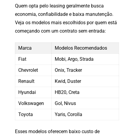
Quem
opta
pelo
leasing
geralmente
busca
economia,
confiabilidade
e
baixa
manutenção.
Veja
os
modelos
mais
escolhidos
por
quem
está
começando
com
um
contrato
sem
entrada:
Marca
Modelos
Recomendados
Fiat
Mobi,
Argo,
Strada
Chevrolet
Onix,
Tracker
Renault
Kwid,
Duster
Hyundai
HB20,
Creta
Volkswagen
Gol,
Nivus
Toyota
Yaris,
Corolla
Esses
modelos
oferecem
baixo
custo
de