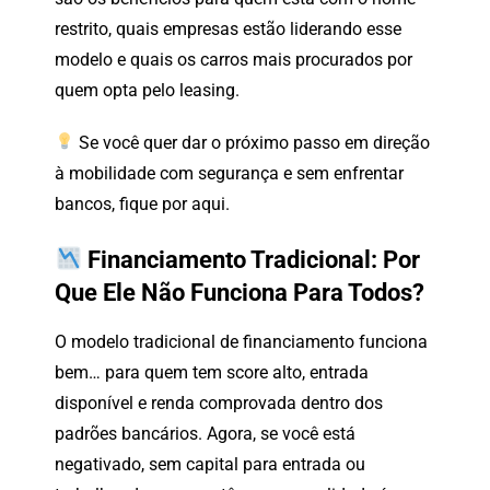
restrito,
quais
empresas
estão
liderando
esse
modelo
e
quais
os
carros
mais
procurados
por
quem
opta
pelo
leasing.
Se
você
quer
dar
o
próximo
passo
em
direção
à
mobilidade
com
segurança
e
sem
enfrentar
bancos,
fique
por
aqui.
Financiamento
Tradicional:
Por
Que
Ele
Não
Funciona
Para
Todos?
O
modelo
tradicional
de
financiamento
funciona
bem…
para
quem
tem
score
alto,
entrada
disponível
e
renda
comprovada
dentro
dos
padrões
bancários.
Agora,
se
você
está
negativado,
sem
capital
para
entrada
ou