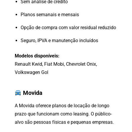
Sem
análise
de
crédito
Planos
semanais
e
mensais
Opção
de
compra
com
valor
residual
reduzido
Seguro,
IPVA
e
manutenção
incluídos
Modelos
disponíveis:
Renault
Kwid,
Fiat
Mobi,
Chevrolet
Onix,
Volkswagen
Gol
Movida
A
Movida
oferece
planos
de
locação
de
longo
prazo
que
funcionam
como
leasing.
O
público-
alvo
são
pessoas
físicas
e
pequenas
empresas.