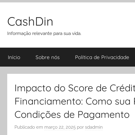
Pular
para
CashDin
o
conteúdo
Informação relevante para sua vida.
Início
Sobre nós
Política de Privacidade
Impacto do Score de Crédi
Financiamento: Como sua 
Condições de Pagamento
Publicado em
março 22, 2025
por
sdadmin