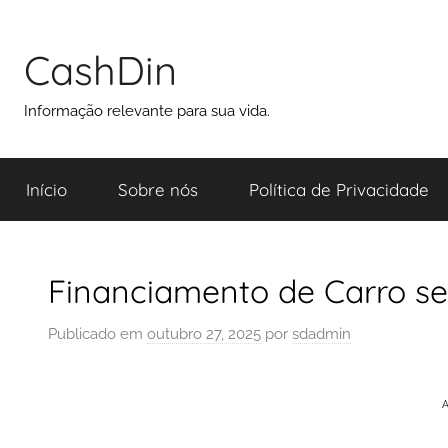
CashDin
Informação relevante para sua vida.
Início
Sobre nós
Política de Privacidade
Financiamento de Carro se
Publicado em
outubro 27, 2025
por
sdadmin