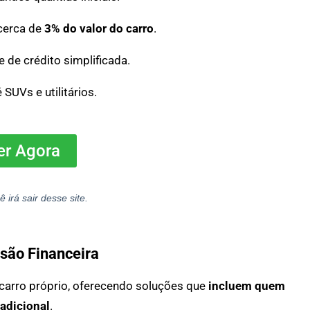
cerca de
3% do valor do carro
.
 de crédito simplificada.
UVs e utilitários.
er Agora
ê irá sair desse site.
usão Financeira
carro próprio, oferecendo soluções que
incluem quem
radicional
.