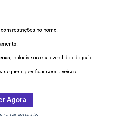
s com restrições no nome.
eamento
.
rcas
, inclusive os mais vendidos do país.
 para quem quer ficar com o veículo.
er Agora
ê irá sair desse site.