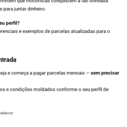
permitem que motoristas conquistem a tão sonhada
 para juntar dinheiro.
u perfil?
erenciais e exemplos de parcelas atualizadas para o
ntrada
eseja e começa a pagar parcelas mensais —
sem precisar
zos e condições moldados conforme o seu perfil de
ANÚNCIOS