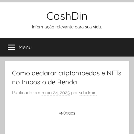
Pular
CashDin
para
o
Informação relevante para sua vida.
conteúdo
Menu
Como declarar criptomoedas e NFTs
no Imposto de Renda
Publicado em
maio 24, 2025
por
sdadmin
ANÚNCIOS