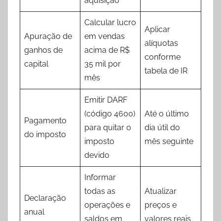
aquisição
Calcular lucro
Aplicar
Apuração de
em vendas
alíquotas
ganhos de
acima de R$
conforme
capital
35 mil por
tabela de IR
mês
Emitir DARF
(código 4600)
Até o último
Pagamento
para quitar o
dia útil do
do imposto
imposto
mês seguinte
devido
Informar
todas as
Atualizar
Declaração
operações e
preços e
anual
saldos em
valores reais