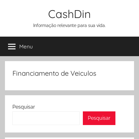
Pular
CashDin
para
o
Informação relevante para sua vida.
conteúdo
Menu
Financiamento de Veiculos
Pesquisar
Pesquisar