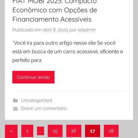
FIAT MOBI 2025: Compacto
Econômico com Opções de
Financiamento Acessíveis
Publicado em
abril 8, 2025
por
sdadmin
*Você ira para outro artigo nesse site Se você
está em busca de um carro acessível, eficiente e
perfeito para
Continue lendo
Uncategorized
Deixe um comentário
Paginação
Post
«
1
…
15
16
17
18